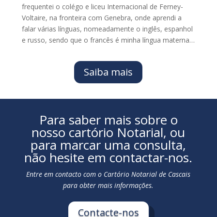
frequentei o colégo e liceu Internacional de Ferney-
Voltaire, na fronteira com Genebra, onde aprendi a
falar várias línguas, nomeadamente o inglês, espanhol
e russo, sendo que o francês é minha língua materna…
Saiba mais
Para saber mais sobre o
nosso cartório Notarial, ou
para marcar uma consulta,
não hesite em contactar-nos.
Entre em contacto com o Cartório Notarial de Cascais
para obter mais informações.
Contacte-nos