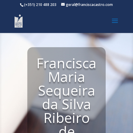
(+351) 210 488 203
geral@franciscacastro.com
Francisca
Maria
Sequeira
da Silva
Ribeiro
de