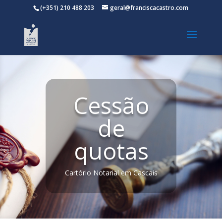
(+351) 210 488 203
geral@franciscacastro.com
Cessão
de
quotas
Cartório Notarial em Cascais