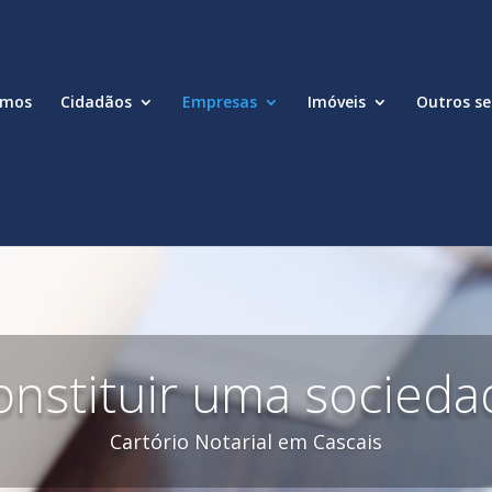
omos
Cidadãos
Empresas
Imóveis
Outros se
onstituir uma socieda
Cartório Notarial em Cascais