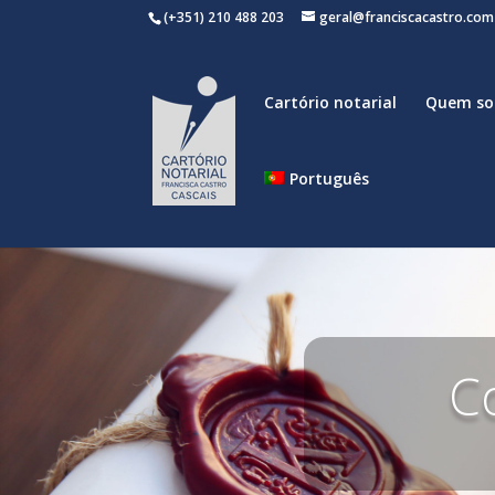
(+351) 210 488 203
geral@franciscacastro.com
Cartório notarial
Quem s
Português
C